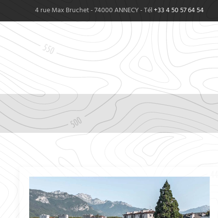
4 rue Max Bruchet - 74000 ANNECY - Tél
+33 4 50 57 64 54