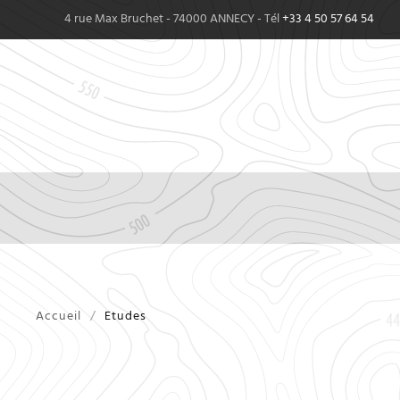
4 rue Max Bruchet - 74000 ANNECY - Tél
+33 4 50 57 64 54
Accueil
Etudes