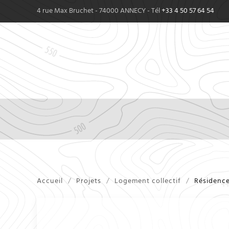
4 rue Max Bruchet - 74000 ANNECY - Tél
+33 4 50 57 64 54
Accueil
Projets
Logement collectif
Résidence